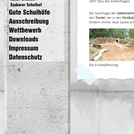
2007: Bau des Kletterhügels
Essbarer Schulhof
Gute Schulhöfe
Der Spielhügel der
Lebenswelt
den
Tunnel
, der in den
Sandspi
Ausschreibung
Kindern immer neue Spiele ein
Wettbewerb
Downloads
Impressum
Datenschutz
Die Erstbepflanzung