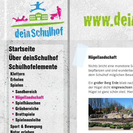
deinSchulhof
Startseite
Über deinSchulhof
Hügellandschaft
Schulhofelemente
Nichts bricht eine monotone Sc
bepflanzen und sind wunderbar
Klettern
dem Schulhof möglichen Bewe
Erholen
Ein
großer Berg Erde
blieb na
Spielen
der Hügel dicht
eingewachsen
Sandbereich
Hügel ist ganz schön steil. Hie
Hügellandschaft
Spielhäuschen
Grünbereiche
Brettspiele
Spieleausleihe
Sport & Bewegung
Natur erleben