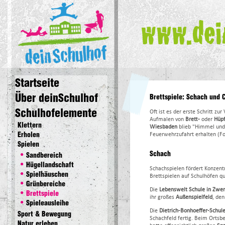
deinSchulhof
Startseite
Über deinSchulhof
Brettspiele: Schach und 
Schulhofelemente
Oft ist es der erste Schritt z
Aufmalen von
Brett-
oder
Hüp
Klettern
Wiesbaden
blieb "Himmel und 
Erholen
Feuerwehrzufahrt erhalten (Fo
Spielen
Schach
Sandbereich
Hügellandschaft
Schachspielen fördert Konzentr
Spielhäuschen
Brettspielen auf Schulhöfen que
Grünbereiche
Die
Lebenswelt Schule in Zwe
Brettspiele
ihr großes
Außenspielfeld
, den
Spieleausleihe
Die
Dietrich-Bonhoeffer-Schul
Sport & Bewegung
Schachfeld fertig. Beim Ortsbe
Natur erleben