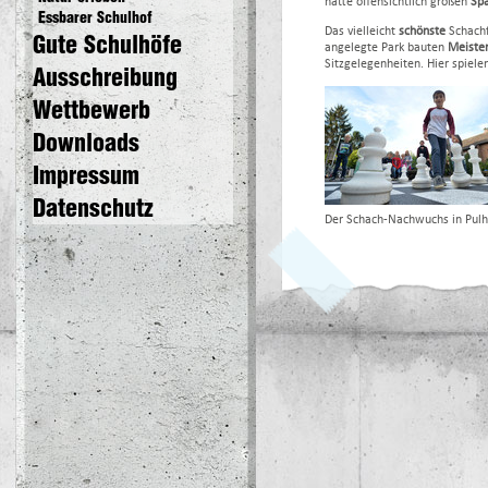
hatte offensichtlich großen
Sp
Essbarer Schulhof
Das vielleicht
schönste
Schach
Gute Schulhöfe
angelegte Park bauten
Meister
Sitzgelegenheiten. Hier spiele
Ausschreibung
Wettbewerb
Downloads
Impressum
Datenschutz
Der Schach-Nachwuchs in Pul