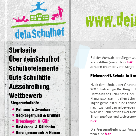
deinSchulhof
Startseite
Über deinSchulhof
Bei der Auswahl der Sieger wu
auswählten (mehr dazu
hier
).
Schulhofelemente
Schulen unter die zehn Sieger:
Gute Schulhöfe
Eichendorff-Schule in Kr
Ausschreibung
Nach dem Umbau der Grundschu
2007 blieb ein großer Berg E
Wettbewerb
Herzstück des Schulhofes. Am 
Planungsphase mit allen Schül
Siegerschulhöfe
Tagen gemeinsam eine Landschaf
nach Lust und Laune bewegen
Pulheim & Zwenkau
wird der Schulhof an zwei Gar
Neckargemünd & Bremen
Eltern gepflegt und weiterentw
Kronshagen & Köln
hier
.
Havixbeck & Külsheim
Die Pressemitteilung zur Aus
Herzogenaurach & Hanau
findet ihr
hier
.